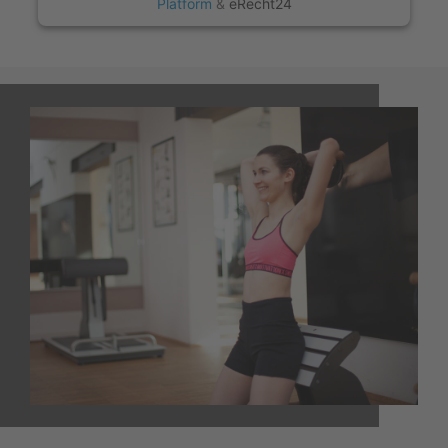
Platform
&
eRecht24