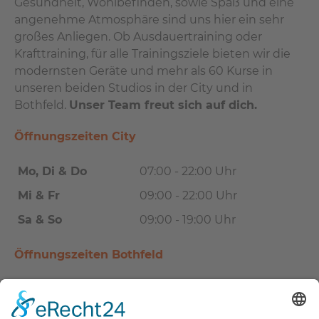
Gesundheit, Wohlbefinden, sowie Spaß und eine
angenehme Atmosphäre sind uns hier ein sehr
großes Anliegen. Ob Ausdauertraining oder
Krafttraining, für alle Trainingsziele bieten wir die
modernsten Geräte und mehr als 60 Kurse in
unseren beiden Studios in der City und in
Bothfeld.
Unser Team freut sich auf dich.
Öffnungszeiten City
Mo, Di & Do
07:00 - 22:00 Uhr
Mi & Fr
09:00 - 22:00 Uhr
Sa & So
09:00 - 19:00 Uhr
Öffnungszeiten Bothfeld
Mo, Mi & Fr
07:00 - 22:00 Uhr
Di & Do
09:00 - 22:00 Uhr