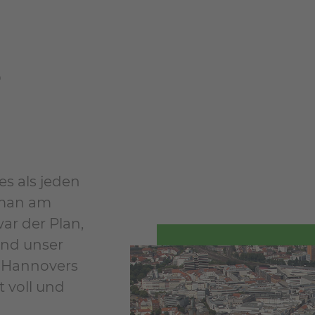
?
es als jeden
 man am
ar der Plan,
und unser
n Hannovers
t voll und