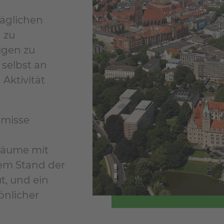
äglichen
 zu
igen zu
 selbst an
Aktivität
omisse
Räume mit
tem Stand der
t, und ein
önlicher