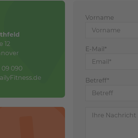
Vorname
thfeld
e 12
E-Mail*
nnover
6 09 090
ilyFitness.de
Betreff*