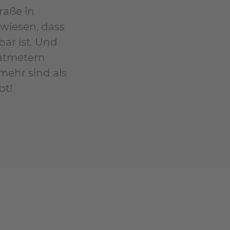
raße in
wiesen, dass
bar ist. Und
ratmetern
 mehr sind als
bt!